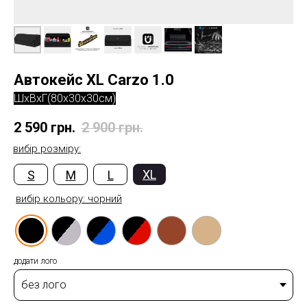
Автокейс XL Carzo 1.0
ШxВxГ(80x30x30см)
2 590
грн.
2 900
грн.
вибір розміру:
XL
S
M
L
вибір кольору:
чорний
додати лого