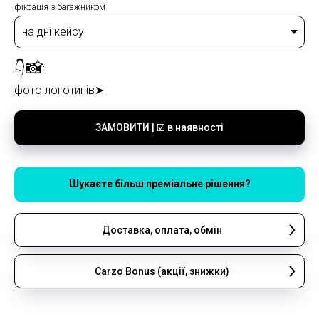
фіксація з багажником
📸
👇
:
фото логотипів
➤
ЗАМОВИТИ | ☑️ в наявності
Шукаєте більш преміальне рішення?
Доставка, оплата, обмін
Сarzo Bonus (акції, знижки)