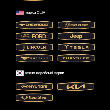
марки США
южно корейські марки