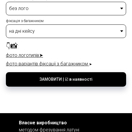
фіксація з багажником
📸
👇
:
фото логотипів
➤
фото варіантів фіксації з багажником
➤
ЗАМОВИТИ | ☑️ в наявності
Власне виробництво
методом фрезування латуні