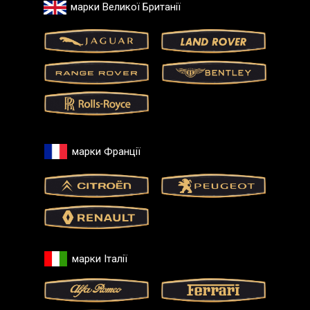
марки Великої Британії
марки Франції
марки Італії