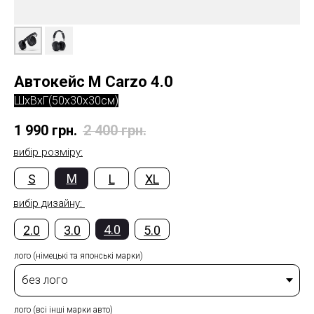
Автокейс M Carzo 4.0
ШxВxГ(50x30x30см)
1 990
грн.
2 400
грн.
вибір розміру:
M
S
L
XL
вибір дизайну:
4.0
2.0
3.0
5.0
лого (німецькі та японські марки)
лого (всі інші марки авто)