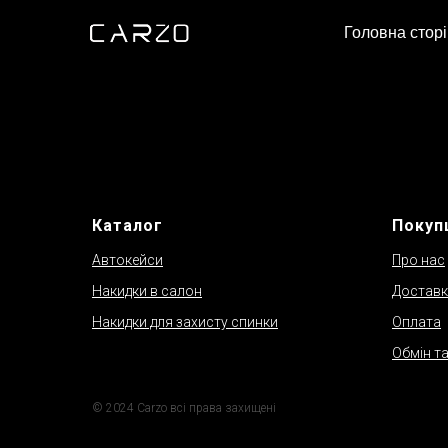
Головна сторі
Каталог
Покуп
Автокейси
Про нас
Накидки в салон
Доставк
Накидки для захисту спинки
Оплата
Обмін т
© 2024 Сarzo всі права захищені