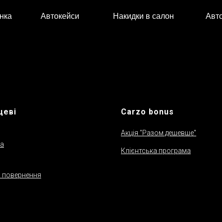
нка
Автокейси
Накидки в салон
Авт
цеві
Сarzo bonus
Акція "Разом дешевше"
а
Клієнтська програма
а повернення